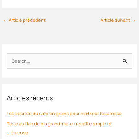
←
Article précédent
Article suivant
→
R
e
c
h
Articles récents
e
r
Les secrets du café en grains pour maîtriser l’espresso
c
Tarte au flan de ma grand-mère : recette simple et
h
crémeuse
e